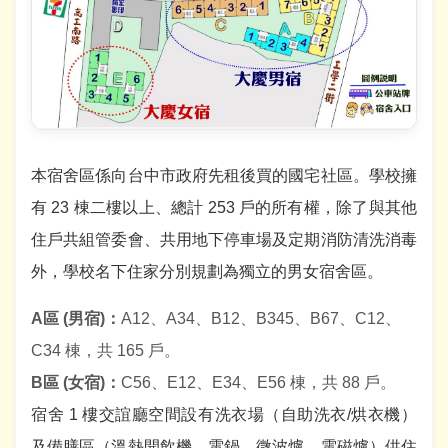
本宿舍區係向台中市政府先租後買的國宅社區。學校擁
有 23 棟二樓以上、總計 253 戶的所有權，除了與其他
住戶共組管委會、共用地下停車場及定期消防清洗消毒
外，學校名下住家分別規劃為獨立的男女宿舍區。
A區 (男宿)：
A12、A34、B12、B345、B67、C12、
C34 棟，共 165 戶。
B區 (女宿)：
C56、E12、E34、E56 棟，共 88 戶。
宿舍 1 樓交誼廳空間設有洗衣場（自助洗衣/烘衣機）
及備膳區（溫熱開飲機、電鍋、微波爐、電磁爐）供住