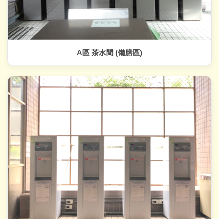
A區 茶水間 (備膳區)