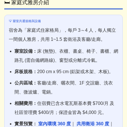
🛏️ 家庭式雅房介紹
💡 寢室共通規格與設備
宿舍為「家庭式住家格局」，每戶 3～4 人，每人獨立
一間個人雅房，共用 1~1.5 套衛浴及客廳/走廊。
寢室設備：
床 (無墊)、衣櫃、書桌、椅子、書櫃、網
路孔 (需自備網路線)、窗型或分離式冷氣。
床板規格：
200 cm x 95 cm (鋁架或木架、木板)。
公共區域：
客廳/走廊、曬衣間、1F 交誼廳、洗衣
間、微波爐、電鍋。
相關費用：
住宿費已含水電瓦斯基本費 $700/月 及
社區管理費 $400/月；保證金皆為 $4,000 元。
實景預覽：
室內環境 360 度
｜
共用衛浴 360 度
｜