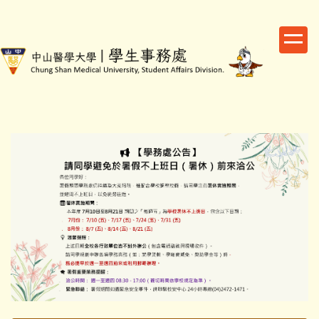
跳
到
主
要
內
容
區