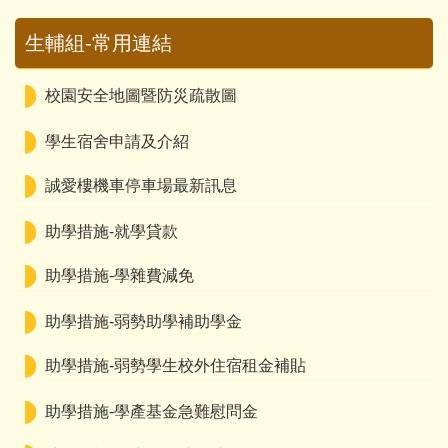
賀榮獲109年大專校院賃居服務工作績優學校
生輔組-常用連結
賀榮獲107年大專校院賃居服務工作績優學校
連續五年獲得教育部補助大專校院健康促進學校計
校園安全地圖暨防災疏散圖
畫
學生宿舍申請及介紹
賀簡水源校安教官 榮獲109年大專校院賃居服務工作
績優人員
誠愛樓機車停車場最新訊息
賀榮獲109年大專校院賃居服務工作績優學校
助學措施-就學貸款
賀榮獲107年大專校院賃居服務工作績優學校
助學措施-學雜費減免
連續五年獲得教育部補助大專校院健康促進學校計
助學措施-弱勢助學補助學金
畫
助學措施-弱勢學生校外住宿租金補貼
賀簡水源校安教官 榮獲109年大專校院賃居服務工作
績優人員
助學措施-學產基金急難慰問金