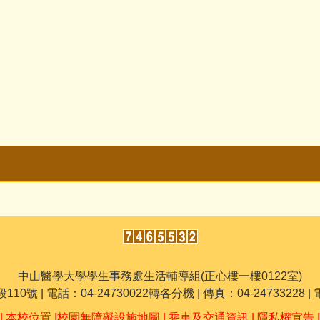
中山醫學大學學生事務處生活輔導組(正心樓一樓0122室)
 | 電話：04-24730022轉各分機 | 傳真：04-24733228 | 電
|
本校位置
|
校園無障礙設施地圖
|
乘車及交通資訊
|
隱私權宣告
|