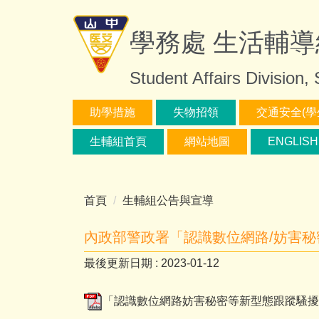
跳
到
學務處 生活輔導
主
要
Student Affairs Division,
內
容
助學措施
失物招領
交通安全(學
區
生輔組首頁
網站地圖
ENGLISH
首頁
生輔組公告與宣導
內政部警政署「認識數位網路/妨害
最後更新日期 :
2023-01-12
「認識數位網路妨害秘密等新型態跟蹤騷擾犯