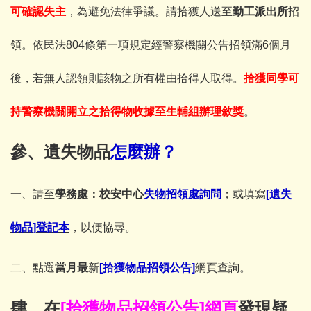
可確認失主
，為避免法律爭議。請拾獲人送至
勤工派出所
招
領。依民法804條第一項規定經警察機關公告招領滿6個月
後，若無人認領則該物之所有權由拾得人取得。
拾獲同學可
持警察機關開立之拾得物收據至生輔組辦理敘獎
。
參、遺失物品
怎麼辦？
一、請至
學務處
：校安中心
失物招領處詢問
；或填寫
[
遺失
物品
]
登記本
，以便協尋。
二、點選
當月最
新
[
拾獲物品招領公告
]
網頁查詢。
肆、在
[
拾獲物品招領公告
]
網頁
發現疑