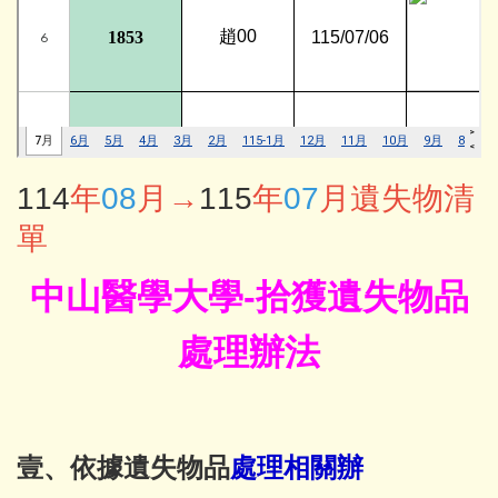
11
4
年
08
月
→
115
年
07
月遺失物清
單
中山醫學大學
-
拾獲遺失物品
處理辦法
壹、依據遺失物品
處理相關辦