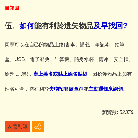
自領回
。
伍、
如何
能有利於遺失物品
及早找回
?
同學可以在自己的物品上
(
如書本、講義、筆記本、鉛筆
盒、
USB
、電子辭典、計算機、隨身水杯、雨傘、安全帽、
鑰匙
......
等
)
，
寫上姓名或貼上姓名貼紙
，因拾獲物品上如有
姓名可查，將有利於
失物招領處查詢
並
主動通知來認領
。
瀏覽數:
52378
友善列印