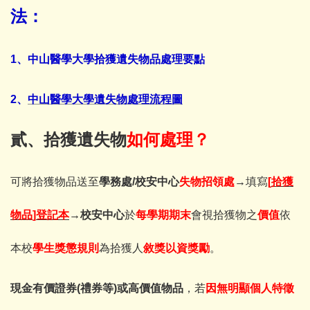
法：
1
、
中山醫學大學拾獲遺失物品處理要點
2
、
中山醫學大學遺失物處理流程圖
貳、拾獲遺失物
如何處理？
可將拾獲物品送至
學務處
/校安中心
失物招領處
→
填寫
[
拾獲
物品
]
登記本
→
校安中心
於
每學期期末
會視拾獲物之
價值
依
本校
學生獎懲規則
為拾獲人
敘獎以資獎勵
。
現金有價證券(禮券等)或高價值物品
，若
因無明顯個人特徵