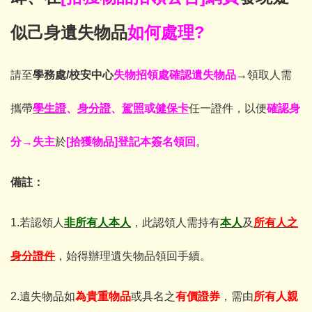
似己身遺失物品
如何處理
?
請至
學務處/
校安中心
失物招領處確認遺失物品
→
領取人需
攜帶
學生證
、
身分證
、
駕照
或
健保卡
任一證件，以便
確認身
分
→
失主
於
[
拾獲物品
]
登記本簽名領回
。
備註：
1.
若認領人
非所有人本人
，此認領人需持有
本人
及
所有人之
身分證件
，始得辦理遺失物品領回手續。
2.
遺失物品如
為貴重物品
或具名之
有價證券
，需由
所有人親