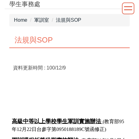
學生事務處
Jump
to
the
Home
軍訓室
法規與SOP
main
content
法規與SOP
block
資料更新時間 : 100/12/9
高級中等以上學校學生軍訓實施辦法
(教育部95
年12月22日
台參字第0950188189C號函修正)