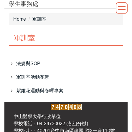
學生事務處
Jump
to
the
Home
軍訓室
main
content
軍訓室
block
法規與SOP
軍訓室活動花絮
紫錐花運動與春暉專案
中山醫學大學行政單位
學校電話：04-24730022 (各組分機)
學校地址：40201台中市南區建國北路一段110號