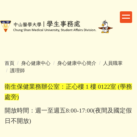
跳
到
主
要
內
容
區
首頁
身心健康中心
身心健康中心簡介
人員職掌
護理師
衛生保健業務辦公室：正心樓 1 樓 0122室 (學務
處旁)
開放時間：週一至週五8:00-17:00(夜間及國定假
日不開放)