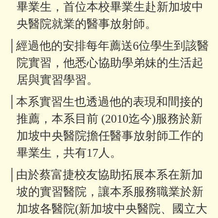
畢業生
，首位
本校畢業生赴新加坡中
央醫院就業的醫事放射師。
│經
過
他
的安排每年薦送
6
位學生到該醫
院實習，他悉心協助學弟妹的生活起
居與實習學習。
│本
系實習生
也透過他的表現和間接的
推薦，本系目前
(2010
迄今
)
服務於新
加坡中央醫院擔任醫事放射師工作的
畢業生，共有
17
人。
│由於蔡富捷校友協助拓展本系在新加
坡的實習醫院，讓本系服務職業於新
加坡各醫院
(
新加坡中央醫院、國立大