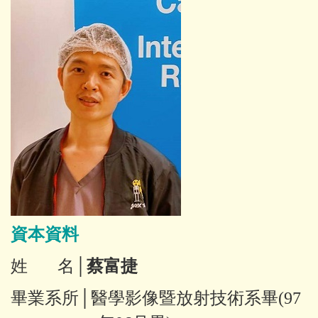
資本資料
姓 名│
蔡富捷
畢業
系所│醫學影像暨放射技術系
畢
(97