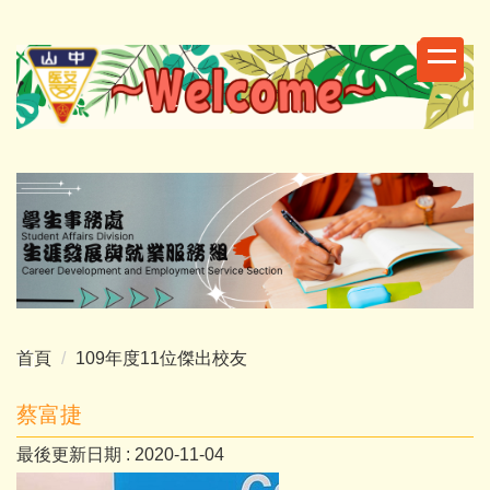
跳
到
主
要
內
容
區
首頁
109年度11位傑出校友
蔡富捷
最後更新日期 :
2020-11-04