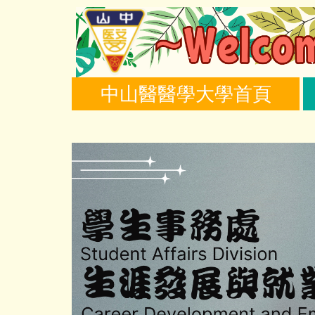
跳
到
主
要
內
中山醫醫學大學首頁
容
區