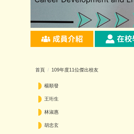
首頁
109年度11位傑出校友
楊順發
王珩生
林淑惠
胡忠玄