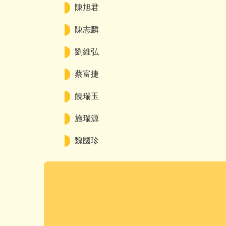
陳旭君
陳志麟
劉維弘
蔡富捷
饒瑞玉
施瑞源
魏國珍